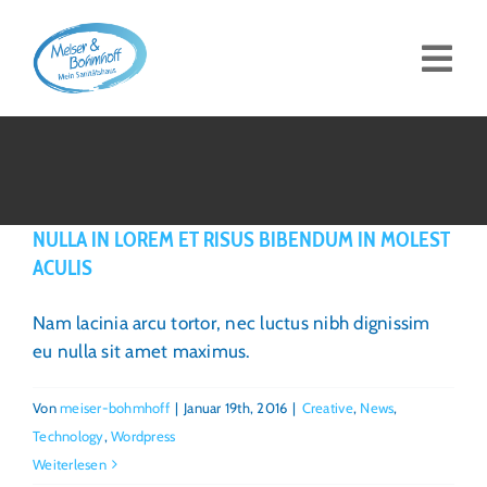
Zum
Inhalt
Togg
springen
Navi
Sanitätshaus
Orthpädie-Technik
NULLA IN LOREM ET RISUS BIBENDUM IN MOLEST
ACULIS
Reha-Technik
Nam lacinia arcu tortor, nec luctus nibh dignissim
eu nulla sit amet maximus.
Orthopädie-Schuhtechnik
Von
meiser-bohmhoff
|
Januar 19th, 2016
|
Creative
,
News
,
Technology
,
Wordpress
Standorte
Weiterlesen